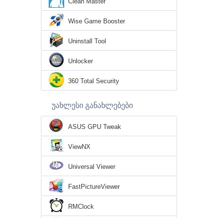
Clean Master
Wise Game Booster
Uninstall Tool
Unlocker
360 Total Security
უახლესი განახლებები
ASUS GPU Tweak
ViewNX
Universal Viewer
FastPictureViewer
RMClock