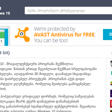
 bit)
s 10 - მრავალფუნქციური პროგრამა შექმნილია
ფიკით. მასთან ერთად შეგიძლიათ შექმნათ სრულფასოვანი
ახულება, აღადგინოთ 3D მოდელი, დაამატეთ სხვადასხვა
ბი დასრულებულ პროექტებს. პროგრამას აქვს დიდი
არტული ელემენტები, რომელიც შეიძლება გამოყენებულ
როს.
ა პოპულარულ გრაფიკულ ფორმატს, რომელიც საშუალებას
ლიკაცია მხარს უჭერს დამატებით დანამატებთან
ბიც განაპირობებენ სტანდარტულ ფუნქციურობას. შეგიძლია
ალური უახლესი ვერსია Windows 10 ქართული.