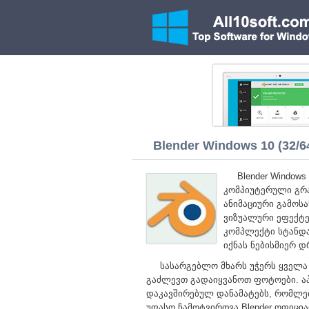
Blender Windows 10 (32/64
Blender Window
კომპიუტერული გრა
ანიმაციური გამოს
ვიზუალური ეფექტე
კომპლექტი სტანდ
იქნას ნებისმიერ დ
სასარგებლო მხარს უჭერს ყველ
გაძლევთ გადაიყვანოთ ფოტოები. აპ
დაკავშირებულ დანამატებს, რომლე
უფასო ჩამოტვირთვა Blender ოფიცი