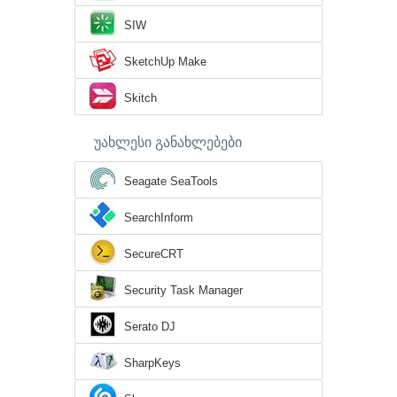
SIW
SketchUp Make
Skitch
უახლესი განახლებები
Seagate SeaTools
SearchInform
SecureCRT
Security Task Manager
Serato DJ
SharpKeys