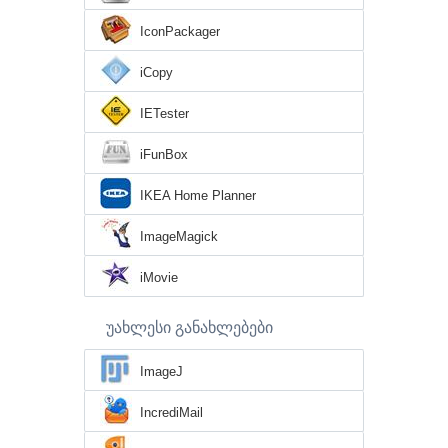
IconPackager
iCopy
IETester
iFunBox
IKEA Home Planner
ImageMagick
iMovie
უახლესი განახლებები
ImageJ
IncrediMail