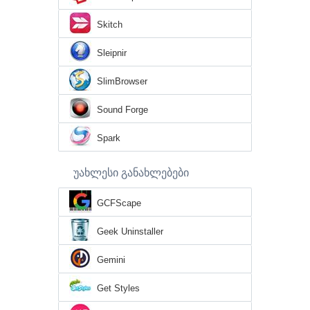
Skitch
Sleipnir
SlimBrowser
Sound Forge
Spark
უახლესი განახლებები
GCFScape
Geek Uninstaller
Gemini
Get Styles