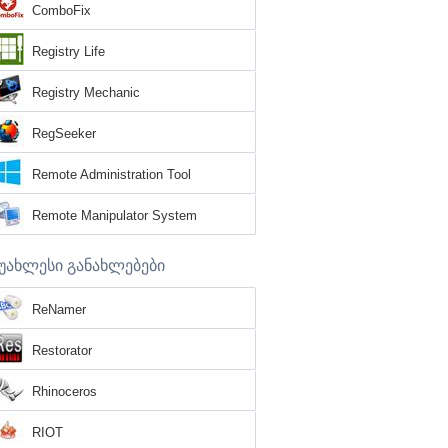
ComboFix
Registry Life
Registry Mechanic
RegSeeker
Remote Administration Tool
Remote Manipulator System
უახლესი განახლებები
ReNamer
Restorator
Rhinoceros
RIOT