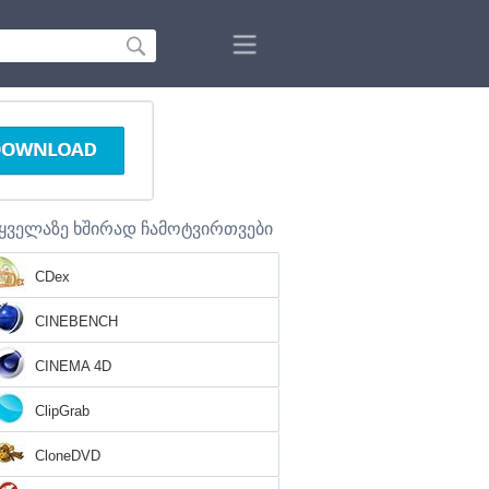
ყველაზე ხშირად ჩამოტვირთვები
CDex
CINEBENCH
CINEMA 4D
ClipGrab
CloneDVD