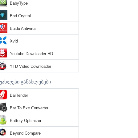
BabyType
Bad Crystal
Baidu Antivirus
Xvid
Youtube Downloader HD
YTD Video Downloader
უახლესი განახლებები
BarTender
Bat To Exe Converter
Battery Optimizer
Beyond Compare