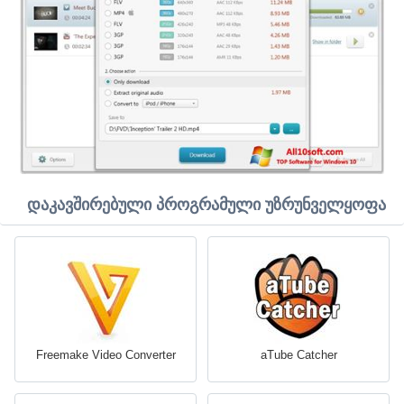
დაკავშირებული პროგრამული უზრუნველყოფა
Freemake Video Converter
aTube Catcher