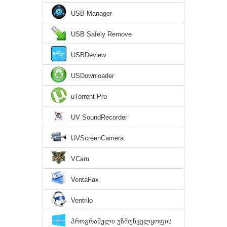
USB Manager
USB Safely Remove
USBDeview
USDownloader
uTorrent Pro
UV SoundRecorder
UVScreenCamera
VCam
VentaFax
Ventrilo
პროგრამული უზრუნველყოფის