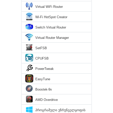
Virtual WiFi Router
Wi-Fi HotSpot Creator
Switch Virtual Router
Virtual Router Manager
SetFSB
CPUFSB
PowerTweak
EasyTune
Boostek-9x
AMD Overdrive
პროგრამული უზრუნველყოფის