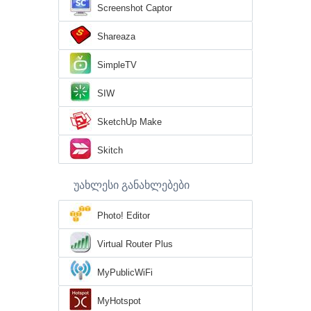
Screenshot Captor
Shareaza
SimpleTV
SIW
SketchUp Make
Skitch
უახლესი განახლებები
Photo! Editor
Virtual Router Plus
MyPublicWiFi
MyHotspot