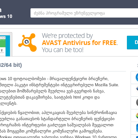
/64 bit)
dows 10 ფოტოალბომები - მრავალფუნქციური ბრაუზერი,
თელი პაკეტი ინსტრუმენტები ინტეგრირებული Mozilla Suite.
უალებით მომხმარებელს შეუძლია ვებ-გვერდის ნახვა,
ლეტენებთან დაკავშირება, საიტების html კოდი და
კლიენტს.
ნქციების წყალობით, აპლიკაციას შეეძლება სინქრონიზაცია
ლს შეუძლია განათავსოს სტანდარტული ბრაუზერის ფუნქციები
 პროგრამის ინტერფეისი გაძლევთ საშუალებას შეცვალოთ
ებას მოგცემთ კომუნალური კომუნალური გამოყენება.
onkey ოფიციალური უახლესი ვერსია Windows 10 ქართული.