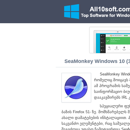
SeaMonkey Windows 10 (32
SeaMonkey Win
რომელიც მოიცავს მ
ამ პროგრამის საშ
საინფორმაციო ბიუ
დააკავშირებს IRL 
სპეციალური ფუ
ბაზის Firefox 51- ზე. მომხმარებე
ახალი დამატებების ინსტალაციით.
საკვანძო ელემენტები, რაც საშუალ
შეგიძლია უფასო ჩამოტვირთვა SeaM