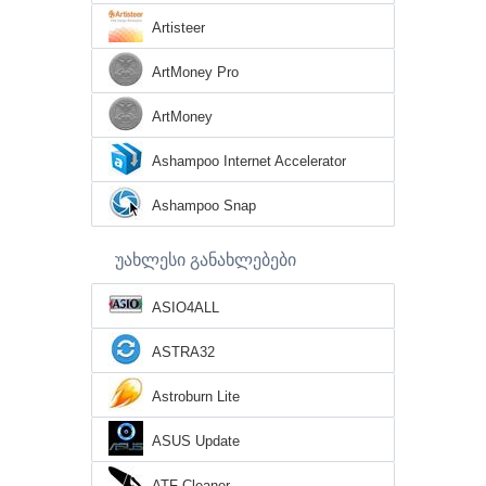
Artisteer
ArtMoney Pro
ArtMoney
Ashampoo Internet Accelerator
Ashampoo Snap
უახლესი განახლებები
ASIO4ALL
ASTRA32
Astroburn Lite
ASUS Update
ATF Cleaner