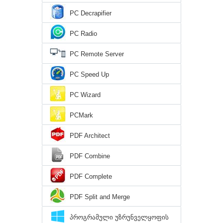
PC Decrapifier
PC Radio
PC Remote Server
PC Speed Up
PC Wizard
PCMark
PDF Architect
PDF Combine
PDF Complete
PDF Split and Merge
პროგრამული უზრუნველყოფის