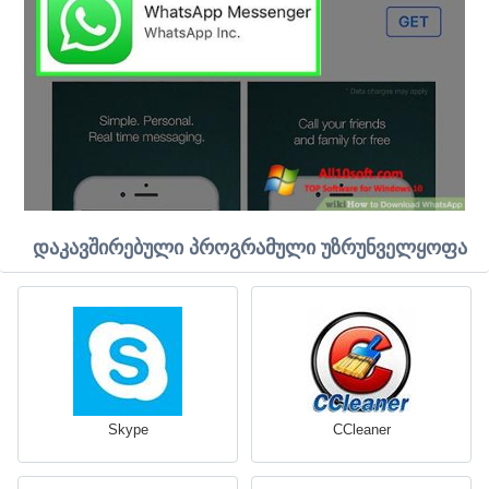
დაკავშირებული პროგრამული უზრუნველყოფა
Skype
CCleaner