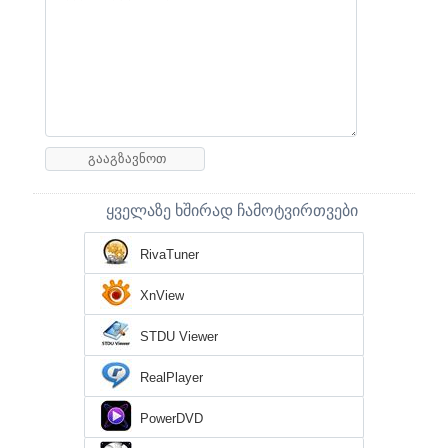
ყველაზე ხშირად ჩამოტვირთვები
RivaTuner
XnView
STDU Viewer
RealPlayer
PowerDVD