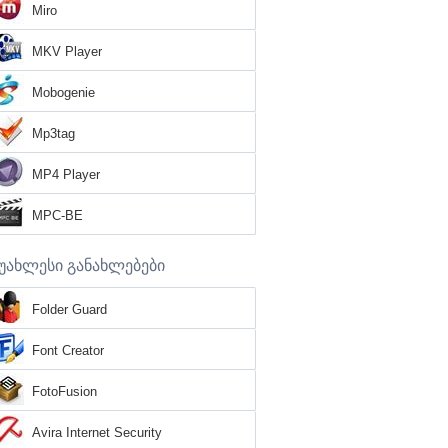
Miro
MKV Player
Mobogenie
Mp3tag
MP4 Player
MPC-BE
უახლესი განახლებები
Folder Guard
Font Creator
FotoFusion
Avira Internet Security