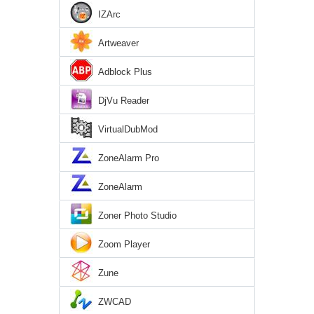
IZArc
Artweaver
Adblock Plus
DjVu Reader
VirtualDubMod
ZoneAlarm Pro
ZoneAlarm
Zoner Photo Studio
Zoom Player
Zune
ZWCAD