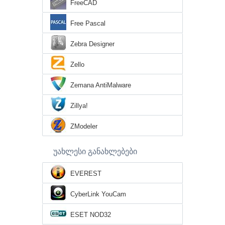
FreeCAD
Free Pascal
Zebra Designer
Zello
Zemana AntiMalware
Zillya!
ZModeler
უახლესი განახლებები
EVEREST
CyberLink YouCam
ESET NOD32