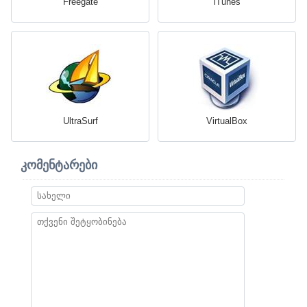
Freegate
iTunes
UltraSurf
VirtualBox
კომენტარები