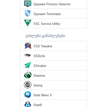
Spyware Process Detector
Spyware Terminator
SSC Service Utility
უახლესი განახლებები
SSD Tweaker
SSDLife
SSmaker
Stamina
Stamp
Start Menu X
Start8